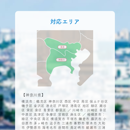
対応エリア
【神奈川県】
横浜市：鶴見区 神奈川区 西区 中区 南区 保土ケ谷区
磯子区 金沢区 港北区 戸塚区 港南区 旭区 緑区 瀬谷
区 栄区 泉区 青葉区 都筑区 ／ 川崎市：川崎区 幸区
中原区 高津区 多摩区 宮前区 麻生区 ／ 相模原市：
緑区 中央区 南区 横須賀市 平塚市 鎌倉市 藤沢市 小
田原市 茅ヶ崎市 逗子市 三浦市 秦野市 厚木市 大和
市 伊勢原市 海老名市 座間市 南足柄市 綾瀬市 三浦