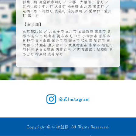
郡葉山町 高座郡寒川町 ／ 中郡：大磯町 二宮町 ／
足柄上郡：中井町 大井町 松田町 山北町 開成町 ／
足柄下郡：箱根町 真鶴町 湯河原町 ／ 愛甲郡：愛川
町 清川村
【東京都】
東京都23区 ／ 八王子市 立川市 武蔵野市 三鷹市 青
梅市 府中市 昭島市 調布市 町田市 小金井市 小平市
日野市 東村山市 国分寺市 国立市 福生市 狛江市 東
大和市 清瀬市 東久留米市 武蔵村山市 多摩市 稲城市
羽村市 あきる野市 西東京市 ／ 西多摩郡：瑞穂町 日
の出町 檜原村 奥多摩町
公式Instagram
Copyright © 中村創建. All Rights Reserved.